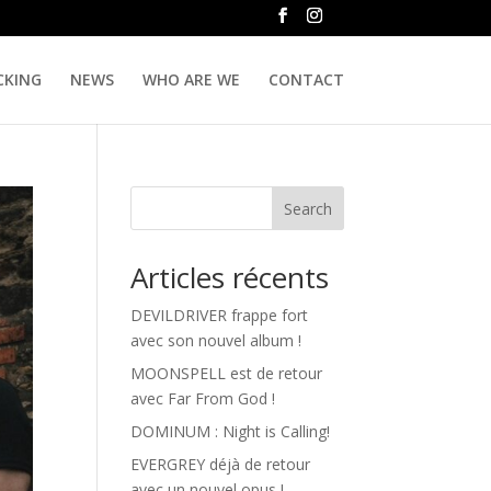
CKING
NEWS
WHO ARE WE
CONTACT
Search
Articles récents
DEVILDRIVER frappe fort
avec son nouvel album !
MOONSPELL est de retour
avec Far From God !
DOMINUM : Night is Calling!
EVERGREY déjà de retour
avec un nouvel opus !