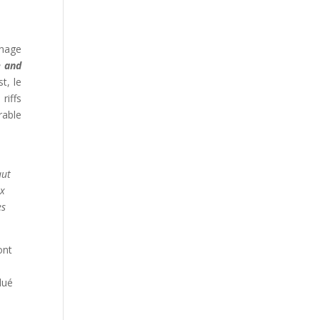
rnage
e and
t, le
riffs
rable
aut
ix
es
ont
lué