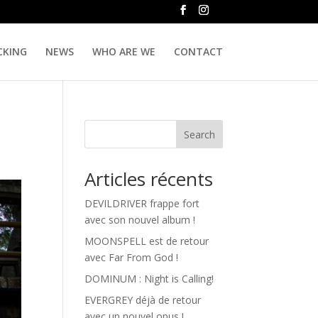
CKING
NEWS
WHO ARE WE
CONTACT
Search
Articles récents
DEVILDRIVER frappe fort
avec son nouvel album !
MOONSPELL est de retour
avec Far From God !
DOMINUM : Night is Calling!
EVERGREY déjà de retour
avec un nouvel opus !