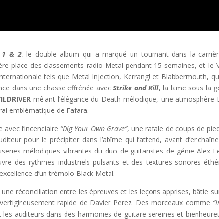
 1 & 2
, le double album qui a marqué un tournant dans la carriè
ère place des classements radio Metal pendant 15 semaines, et le V
ernationale tels que Metal Injection, Kerrang! et Blabbermouth, qu
 lance dans une chasse effrénée avec
Strike and Kill
, la lame sous la g
ILDRIVER
mêlant l’élégance du Death mélodique, une atmosphère 
éral emblématique de Fafara.
 avec l’incendiaire
“Dig Your Own Grave”
, une rafale de coups de pied
’auditeur pour le précipiter dans l’abîme qui l’attend, avant d’enchaîne
isseries mélodiques vibrantes du duo de guitaristes de génie Alex L
e des rythmes industriels pulsants et des textures sonores éthé
’excellence d’un trémolo Black Metal.
t une réconciliation entre les épreuves et les leçons apprises, bâtie su
rie vertigineusement rapide de Davier Perez. Des morceaux comme
“I
les auditeurs dans des harmonies de guitare sereines et bienheure