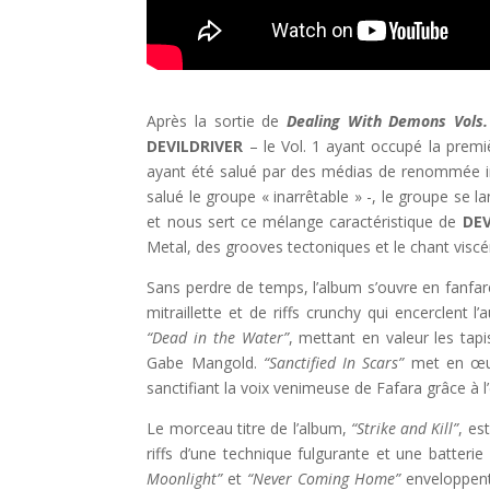
Après la sortie de
Dealing With Demons Vols.
DEVILDRIVER
– le Vol. 1 ayant occupé la premi
ayant été salué par des médias de renommée int
salué le groupe « inarrêtable » -, le groupe se
et nous sert ce mélange caractéristique de
DEV
Metal, des grooves tectoniques et le chant visc
Sans perdre de temps, l’album s’ouvre en fanfare
mitraillette et de riffs crunchy qui encerclent l
“Dead in the Water”
, mettant en valeur les tap
Gabe Mangold.
“Sanctified In Scars”
met en œuvr
sanctifiant la voix venimeuse de Fafara grâce à l
Le morceau titre de l’album,
“Strike and Kill”
, es
riffs d’une technique fulgurante et une batte
Moonlight”
et
“Never Coming Home”
enveloppent 