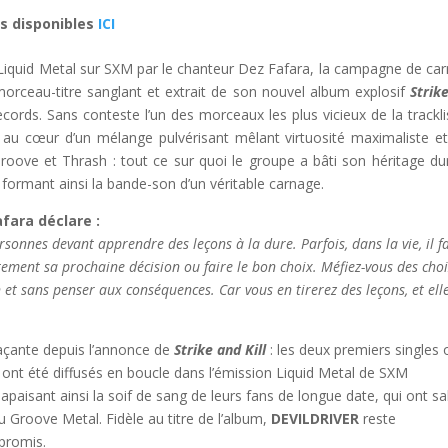
s disponibles
ICI
n Liquid Metal sur SXM par le chanteur Dez Fafara, la campagne de ca
morceau-titre sanglant et extrait de son nouvel album explosif
Strik
ords. Sans conteste l’un des morceaux les plus vicieux de la tracklis
 au cœur d’un mélange pulvérisant mêlant virtuosité maximaliste et 
roove et Thrash : tout ce sur quoi le groupe a bâti son héritage du
formant ainsi la bande-son d’un véritable carnage.
fara déclare :
rsonnes devant apprendre des leçons à la dure. Parfois, dans la vie, il f
ement sa prochaine décision ou faire le bon choix. Méfiez-vous des cho
n et sans penser aux conséquences. Car vous en tirerez des leçons, et ell
açante depuis l’annonce de
Strike and Kill
: les deux premiers singles 
 ont été diffusés en boucle dans l’émission Liquid Metal de SXM
apaisant ainsi la soif de sang de leurs fans de longue date, qui ont sa
u Groove Metal. Fidèle au titre de l’album,
DEVILDRIVER
reste
mpromis.