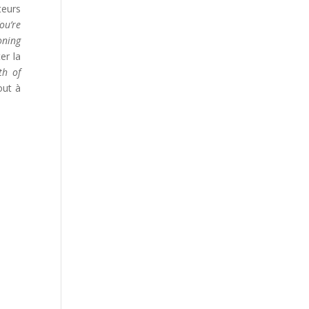
teurs
ou’re
ning
er la
th of
out à