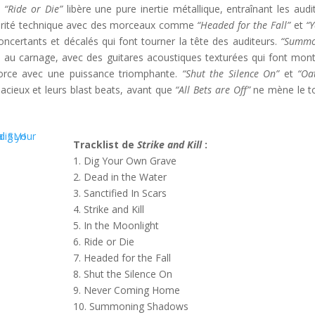
.
“Ride or Die”
libère une pure inertie métallique, entraînant les audi
ériorité technique avec des morceaux comme
“Headed for the Fall”
et
“Y
ncertants et décalés qui font tourner la tête des auditeurs.
“Summo
ce au carnage, avec des guitares acoustiques texturées qui font mont
force avec une puissance triomphante.
“Shut the Silence On”
et
“Oa
dacieux et leurs blast beats, avant que
“All Bets are Off”
ne mène le t
Tracklist de
Strike and Kill
:
1. Dig Your Own Grave
2. Dead in the Water
3. Sanctified In Scars
4. Strike and Kill
5. In the Moonlight
6. Ride or Die
7. Headed for the Fall
8. Shut the Silence On
9. Never Coming Home
10. Summoning Shadows