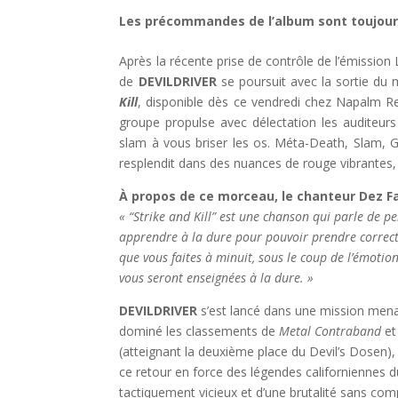
Les précommandes de l’album sont toujour
Après la récente prise de contrôle de l’émissio
de
DEVILDRIVER
se poursuit avec la sortie du 
Kill
, disponible dès ce vendredi chez Napalm Rec
groupe propulse avec délectation les auditeurs
slam à vous briser les os. Méta-Death, Slam, G
resplendit dans des nuances de rouge vibrantes, 
À propos de ce morceau, le chanteur Dez Fa
« “Strike and Kill” est une chanson qui parle de pe
apprendre à la dure pour pouvoir prendre correct
que vous faites à minuit, sous le coup de l’émotio
vous seront enseignées à la dure. »
DEVILDRIVER
s’est lancé dans une mission men
dominé les classements de
Metal Contraband
et
(atteignant la deuxième place du Devil’s Dosen), 
ce retour en force des légendes californiennes d
tactiquement vicieux et d’une brutalité sans co