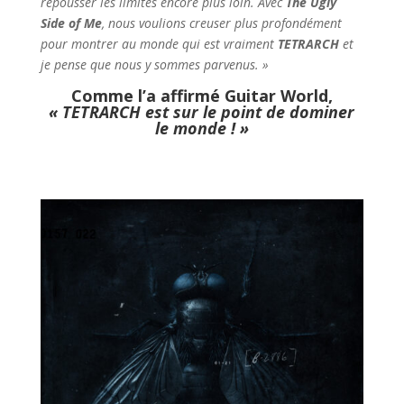
repousser les limites encore plus loin. Avec
The Ugly
Side of Me
, nous voulions creuser plus profondément
pour montrer au monde qui est vraiment
TETRARCH
et
je pense que nous y sommes parvenus. »
Comme l’a affirmé Guitar World,
« TETRARCH est sur le point de dominer
le monde ! »