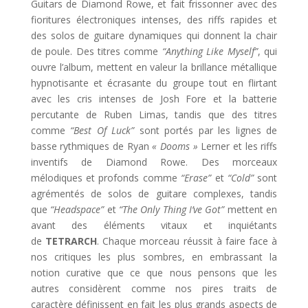
Guitars de Diamond Rowe, et fait frissonner avec des
fioritures électroniques intenses, des riffs rapides et
des solos de guitare dynamiques qui donnent la chair
de poule. Des titres comme
“Anything Like Myself”
, qui
ouvre l’album, mettent en valeur la brillance métallique
hypnotisante et écrasante du groupe tout en flirtant
avec les cris intenses de Josh Fore et la batterie
percutante de Ruben Limas, tandis que des titres
comme
“Best Of Luck”
sont portés par les lignes de
basse rythmiques de Ryan
« Dooms »
Lerner et les riffs
inventifs de Diamond Rowe. Des morceaux
mélodiques et profonds comme
“Erase”
et
“Cold”
sont
agrémentés de solos de guitare complexes, tandis
que
“Headspace”
et
“The Only Thing I’ve Got”
mettent en
avant des éléments vitaux et inquiétants
de
TETRARCH
. Chaque morceau réussit à faire face à
nos critiques les plus sombres, en embrassant la
notion curative que ce que nous pensons que les
autres considèrent comme nos pires traits de
caractère définissent en fait les plus grands aspects de