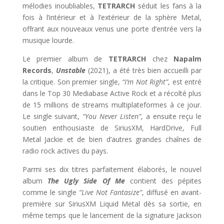
mélodies inoubliables,
TETRARCH
séduit les fans à la
fois à l’intérieur et à l’extérieur de la sphère Metal,
offrant aux nouveaux venus une porte d’entrée vers la
musique lourde.
Le premier album de
TETRARCH
chez
Napalm
Records
,
Unstable
(2021), a été très bien accueilli par
la critique. Son premier single,
“I’m Not Right”
, est entré
dans le Top 30 Mediabase Active Rock et a récolté plus
de 15 millions de streams multiplateformes à ce jour.
Le single suivant,
“You Never Listen”
, a ensuite reçu le
soutien enthousiaste de SiriusXM, HardDrive, Full
Metal Jackie et de bien d’autres grandes chaînes de
radio rock actives du pays.
Parmi ses dix titres parfaitement élaborés, le nouvel
album
The Ugly Side Of Me
contient des pépites
comme le single
“Live Not Fantasize”
, diffusé en avant-
première sur SiriusXM Liquid Metal dès sa sortie, en
même temps que le lancement de la signature Jackson