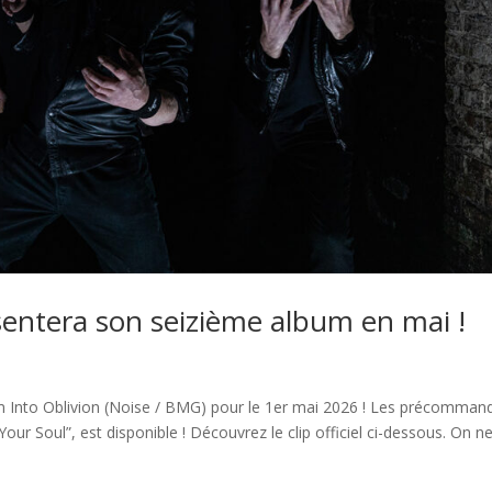
entera son seizième album en mai !
Into Oblivion (Noise / BMG) pour le 1er mai 2026 ! Les précomman
our Soul”, est disponible ! Découvrez le clip officiel ci-dessous. On n