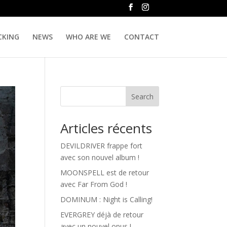
CKING
NEWS
WHO ARE WE
CONTACT
Search
Articles récents
DEVILDRIVER frappe fort
avec son nouvel album !
MOONSPELL est de retour
avec Far From God !
DOMINUM : Night is Calling!
EVERGREY déjà de retour
avec un nouvel opus !