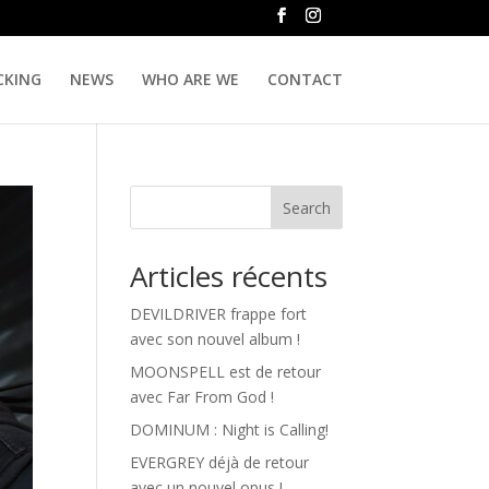
CKING
NEWS
WHO ARE WE
CONTACT
Search
Articles récents
DEVILDRIVER frappe fort
avec son nouvel album !
MOONSPELL est de retour
avec Far From God !
DOMINUM : Night is Calling!
EVERGREY déjà de retour
avec un nouvel opus !