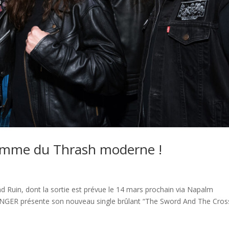
amme du Thrash moderne !
 Ruin, dont la sortie est prévue le 14 mars prochain via Napalm
GER présente son nouveau single brûlant “The Sword And The Cross