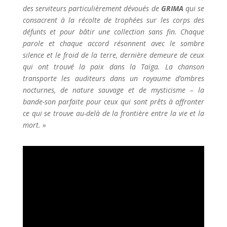
des serviteurs particulièrement dévoués de
GRIMA
qui se
consacrent à la récolte de trophées sur les corps des
défunts et pour bâtir une collection sans fin. Chaque
parole et chaque accord résonnent avec le sombre
silence et le froid de la terre, dernière demeure de ceux
qui ont trouvé la paix dans la Taïga. La chanson
transporte les auditeurs dans un royaume d’ombres
nocturnes, de nature sauvage et de mysticisme – la
bande-son parfaite pour ceux qui sont prêts à affronter
ce qui se trouve au-delà de la frontière entre la vie et la
mort. »