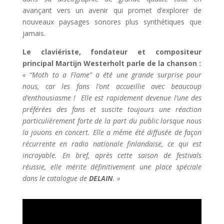
avançant vers un avenir qui promet d’explorer de
nouveaux paysages sonores plus synthétiques que
jamais.
Le claviériste, fondateur et compositeur
principal Martijn Westerholt parle de la chanson :
« “Moth to a Flame” a été une grande surprise pour
nous, car les fans l’ont accueillie avec beaucoup
d’enthousiasme ! Elle est rapidement devenue l’une des
préférées des fans et suscite toujours une réaction
particulièrement forte de la part du public lorsque nous
la jouons en concert. Elle a même été diffusée de façon
récurrente en radio nationale finlandaise, ce qui est
incroyable. En bref, après cette saison de festivals
réussie, elle mérite définitivement une place spéciale
dans le catalogue de
DELAIN
. »