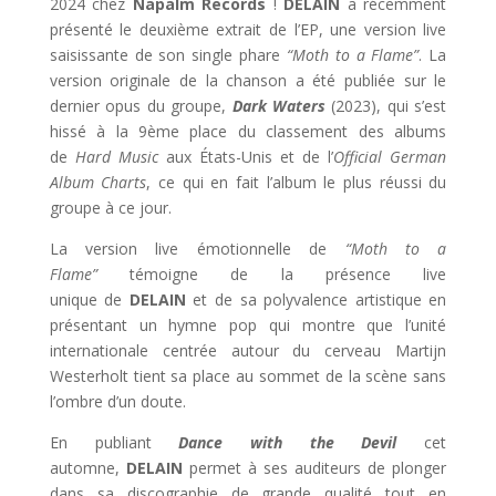
2024 chez
Napalm Records
!
DELAIN
a récemment
présenté le deuxième extrait de l’EP, une version live
saisissante de son single phare
“Moth to a Flame”
. La
version originale de la chanson a été publiée sur le
dernier opus du groupe,
Dark Waters
(2023), qui s’est
hissé à la 9ème place du classement des albums
de
Hard Music
aux États-Unis et de l’
Official German
Album Charts
, ce qui en fait l’album le plus réussi du
groupe à ce jour.
La version live émotionnelle de
“Moth to a
Flame”
témoigne de la présence live
unique de
DELAIN
et de sa polyvalence artistique en
présentant un hymne pop qui montre que l’unité
internationale centrée autour du cerveau Martijn
Westerholt tient sa place au sommet de la scène sans
l’ombre d’un doute.
En publiant
Dance with the Devil
cet
automne,
DELAIN
permet à ses auditeurs de plonger
dans sa discographie de grande qualité tout en