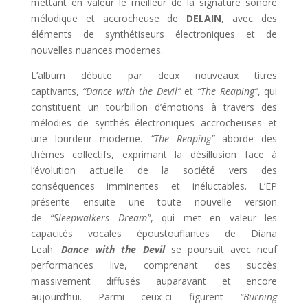
mettant en valeur le meilleur de la signature sonore
mélodique et accrocheuse de
DELAIN
, avec des
éléments de synthétiseurs électroniques et de
nouvelles nuances modernes.
L’album débute par deux nouveaux titres
captivants,
“Dance with the Devil”
et
“The Reaping”
, qui
constituent un tourbillon d’émotions à travers des
mélodies de synthés électroniques accrocheuses et
une lourdeur moderne.
“The Reaping”
aborde des
thèmes collectifs, exprimant la désillusion face à
l’évolution actuelle de la société vers des
conséquences imminentes et inéluctables. L’EP
présente ensuite une toute nouvelle version
de
“Sleepwalkers Dream”
, qui met en valeur les
capacités vocales époustouflantes de Diana
Leah.
Dance with the Devil
se poursuit avec neuf
performances live, comprenant des succès
massivement diffusés auparavant et encore
aujourd’hui. Parmi ceux-ci figurent
“Burning