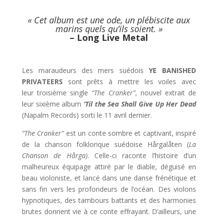
« Cet album est une ode, un plébiscite aux
marins quels qu’ils soient.
»
– Long Live Metal
Les maraudeurs des mers suédois
YE BANISHED
PRIVATEERS
sont prêts à mettre les voiles avec
leur troisième single
“The Cranker”
, nouvel extrait de
leur sixième album
‘Til the Sea Shall Give Up Her Dead
(Napalm Records) sorti le 11 avril dernier.
“The Cranker”
est un conte sombre et captivant, inspiré
de la chanson folklorique suédoise Hårgalåten (
La
Chanson de Hårga
)
. Celle-ci raconte l’histoire d’un
malheureux équipage attiré par le diable, déguisé en
beau violoniste, et lancé dans une danse frénétique et
sans fin vers les profondeurs de l’océan. Des violons
hypnotiques, des tambours battants et des harmonies
brutes donnent vie à ce conte effrayant. D’ailleurs, une