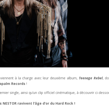
viennent à la charge avec leur deuxième album,
Teenage Rebel
, do
apalm Records
!
remier single, ainsi qu’un clip officiel cinématique, à découvrir ci-desso
 NESTOR ravivent l’âge d’or du Hard Rock !