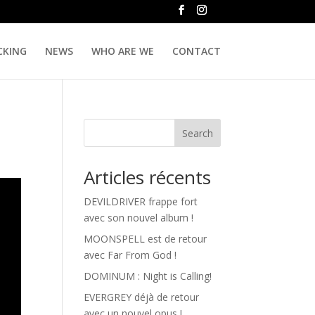
CKING
NEWS
WHO ARE WE
CONTACT
Search
Articles récents
DEVILDRIVER frappe fort
avec son nouvel album !
MOONSPELL est de retour
avec Far From God !
DOMINUM : Night is Calling!
EVERGREY déjà de retour
avec un nouvel opus !