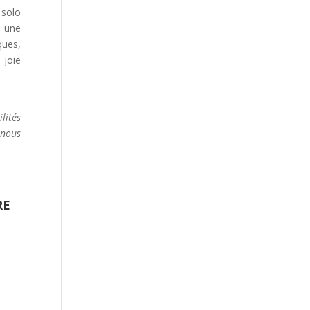
solo
 une
ques,
 joie
lités
t nous
RE