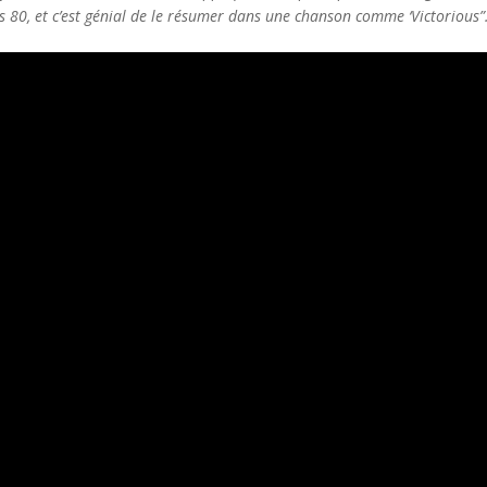
es 80, et c’est génial de le résumer dans une chanson comme ‘Victorious”