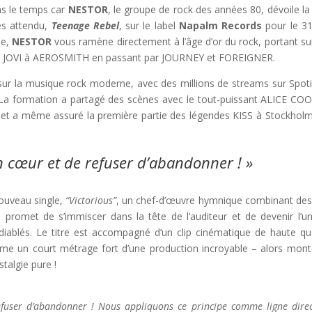
s le temps car
NESTOR
, le groupe de rock des années 80, dévoile la
rès attendu,
Teenage Rebel
, sur le label
Napalm Records
pour le 3
se,
NESTOR
vous ramène directement à l’âge d’or du rock, portant su
ON JOVI à AEROSMITH en passant par JOURNEY et FOREIGNER.
ur la musique rock moderne, avec des millions de streams sur Spoti
. La formation a partagé des scènes avec le tout-puissant ALICE CO
a même assuré la première partie des légendes KISS à Stockholm
on cœur et de refuser d’abandonner ! »
ouveau single,
“Victorious”
, un chef-d’œuvre hymnique combinant des
 promet de s’immiscer dans la tête de l’auditeur et de devenir l’u
diablés. Le titre est accompagné d’un clip cinématique de haute qua
mme un court métrage fort d’une production incroyable – alors mont
talgie pure !
efuser d’abandonner ! Nous appliquons ce principe comme ligne direc