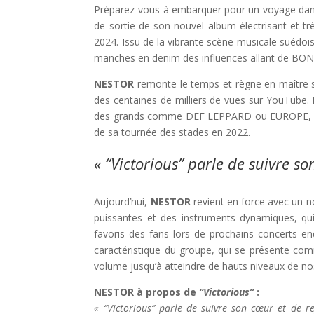
Préparez-vous à embarquer pour un voyage dan
de sortie de son nouvel album électrisant et t
2024. Issu de la vibrante scène musicale suédoi
manches en denim des influences allant de B
NESTOR
remonte le temps et règne en maître s
des centaines de milliers de vues sur YouTube
des grands comme DEF LEPPARD ou EUROPE, et 
de sa tournée des stades en 2022.
« “Victorious” parle de suivre s
Aujourd’hui,
NESTOR
revient en force avec un n
puissantes et des instruments dynamiques, qui
favoris des fans lors de prochains concerts en
caractéristique du groupe, qui se présente co
volume jusqu’à atteindre de hauts niveaux de nos
NESTOR à propos de
“Victorious”
:
« “Victorious” parle de suivre son cœur et de r