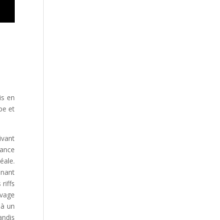
is en
pe et
ivant
iance
éale.
enant
riffs
uvage
 à un
andis