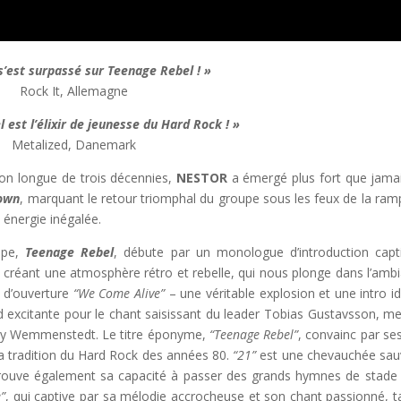
’est surpassé sur Teenage Rebel ! »
Rock It, Allemagne
 est l’élixir de jeunesse du Hard Rock ! »
Metalized, Danemark
on longue de trois décennies,
NESTOR
a émergé plus fort que jama
town
, marquant le retour triomphal du groupe sous les feux de la ram
 énergie inégalée.
upe,
Teenage Rebel
, débute par un monologue d’introduction capt
 créant une atmosphère rétro et rebelle, qui nous plonge dans l’amb
u d’ouverture
“We Come Alive”
– une véritable explosion et une intro id
d excitante pour le chant saisissant du leader Tobias Gustavsson, m
y Wemmenstedt. Le titre éponyme,
“Teenage Rebel”
, convainc par ses 
la tradition du Hard Rock des années 80.
“21”
est une chevauchée sa
ouve également sa capacité à passer des grands hymnes de stade
”
, qui captive par sa mélodie accrocheuse et son chant passionné, t