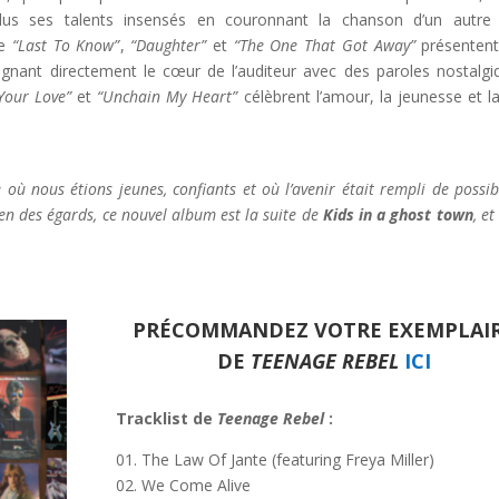
s ses talents insensés en couronnant la chanson d’un autre 
me
“Last To Know”
,
“Daughter”
et
“The One That Got Away”
présentent
ignant directement le cœur de l’auditeur avec des paroles nostalgi
Your Love”
et
“Unchain My Heart”
célèbrent l’amour, la jeunesse et la
où nous étions jeunes, confiants et où l’avenir était rempli de possibi
bien des égards, ce nouvel album est la suite de
Kids in a ghost town
, e
PRÉCOMMANDEZ VOTRE EXEMPLAI
DE
TEENAGE REBEL
ICI
Tracklist de
Teenage Rebel
:
01. The Law Of Jante (featuring Freya Miller)
02. We Come Alive