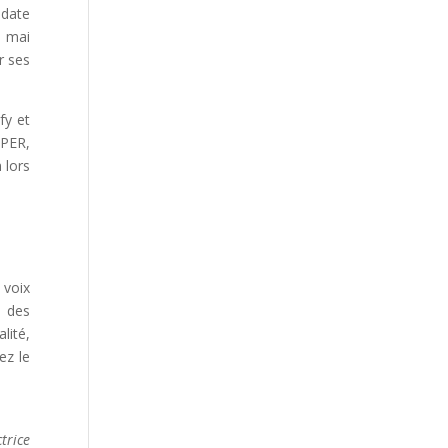
 date
1 mai
r ses
fy et
OPER,
 lors
 voix
n des
lité,
ez le
trice