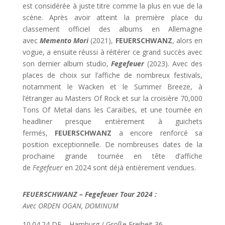
est considérée à juste titre comme la plus en vue de la
scène. Après avoir atteint la première place du
classement officiel des albums en Allemagne
avec
Memento Mori
(2021),
FEUERSCHWANZ
, alors en
vogue, a ensuite réussi à réitérer ce grand succès avec
son dernier album studio,
Fegefeuer
(2023). Avec des
places de choix sur l’affiche de nombreux festivals,
notamment le Wacken et le Summer Breeze, à
l’étranger au Masters Of Rock et sur la croisière 70,000
Tons Of Metal dans les Caraïbes, et une tournée en
headliner presque entièrement à guichets
fermés,
FEUERSCHWANZ
a encore renforcé sa
position exceptionnelle. De nombreuses dates de la
prochaine grande tournée en tête d’affiche
de
Fegefeuer
en 2024 sont déjà entièrement vendues.
FEUERSCHWANZ – Fegefeuer Tour 2024 :
Avec ORDEN OGAN, DOMINUM
10.04.24 DE – Hamburg / Große Freiheit 36