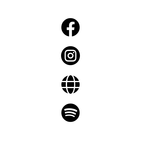



