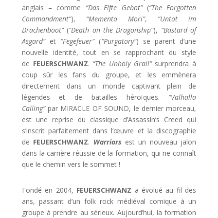
anglais – comme
“Das Elfte Gebot”
(
“The Forgotten
Commandment”
),
“Memento Mori”
,
“Untot im
Drachenboot”
(
“Death on the Dragonship”
),
“Bastard of
Asgard”
et
“Fegefeuer”
(
“Purgatory”
) se parent d’une
nouvelle identité, tout en se rapprochant du style
de
FEUERSCHWANZ
.
“The Unholy Grail”
surprendra à
coup sûr les fans du groupe, et les emmènera
directement dans un monde captivant plein de
légendes et de batailles héroïques.
“Valhalla
Calling”
par MIRACLE OF SOUND, le dernier morceau,
est une reprise du classique d’Assassin’s Creed qui
s’inscrit parfaitement dans l’œuvre et la discographie
de
FEUERSCHWANZ
.
Warriors
est un nouveau jalon
dans la carrière réussie de la formation, qui ne connaît
que le chemin vers le sommet !
Fondé en 2004,
FEUERSCHWANZ
a évolué au fil des
ans, passant d’un folk rock médiéval comique à un
groupe à prendre au sérieux. Aujourd’hui, la formation