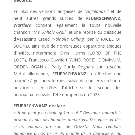
Records
.
En plus des versions anglaises de
“Highlander”
et de
neuf autres grands succès de
FEUERSCHWANZ
,
Warriors
contient également la toute nouvelle
chanson
“The Unholy Grail”
et une reprise du classique
d’Assassin’s Creed
“Valhalla Calling”
par MIRACLE OF
SOUND, ainsi que de nombreuses apparitions épiques
d’invités, notamment Chris Harms (LORD OF THE
LOST), Francesco Cavalieri (WIND ROSE), DOMINUM,
ORDEN OGAN et Patty Gurdy. Régnant sur la scène
Metal allemande,
FEUERSCHWANZ
a effectué une
tournée à guichets fermés, suivie de concerts en haute
position et en têtes d’affiche sur les scènes des
principaux festivals d’été européens en 2023.
FEUERSCHWANZ déclare :
« ‘Il ne peut y en avoir qu’un seul !’ Des mots immortels
prononcés par des hommes immortels. Des épées et des
récits épiques au son de QUEEN. Nous rendons
hommage à nos héros du monde de la fantaisie et du